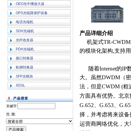
OEO光中继放大器
OPS光链路保护设备
电话光端机
SDH光端机
产品详细介绍
光纤收发器
机架式TR-CWD
PDH光端机
的模块化架构,支持用
接口转换器
欧姆转换器
随着
Internet
的
IP
SFP光模块
大。虽然
DWDM
（
XDSL
法，但是
CWDM (
粗
方面具有优势。北京
G.652
、
G.653
、
G.65
关键字:
择
，
并考虑将来设备
范 围:
运营商网络优化，大