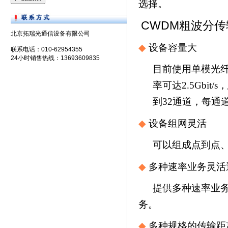
选择。
CWDM粗波分
北京拓瑞光通信设备有限公司
◆
设备容量大
联系电话：010-62954355
24小时销售热线：13693609835
目前使用单模光
率可达
2.5Gbit/s
，
到
32
通道，每通
◆
设备组网灵活
可以组成点到点
◆
多种速率业务灵活
提供多种速率业
务。
◆
多种规格的传输距