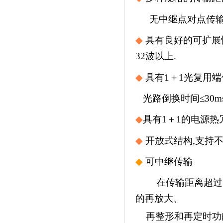
无中继点对点传
◆
具有良好的可扩展
32
波以上
.
◆
具有
1
＋
1
光复用端
光路倒换时间≤
30m
◆
具有
1
＋
1
的电源热
◆
开放式结构
,
支持
◆
可
中继传输
在传输距离超过
的再放大、
再整形和再定时功