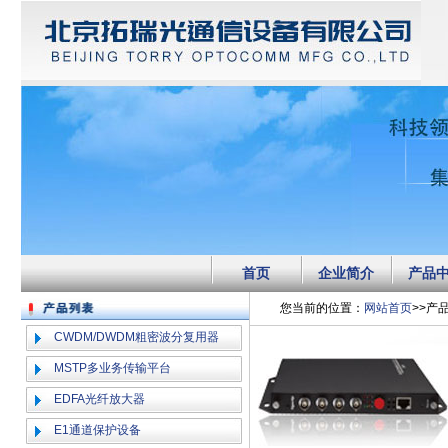
首页
企业简介
产品
您当前的位置：
网站首页
>>产
CWDM/DWDM粗密波分复用器
MSTP多业务传输平台
EDFA光纤放大器
E1通道保护设备