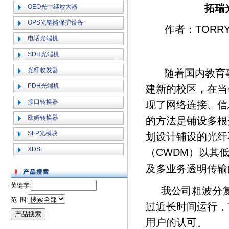
拓瑞
OEO光中继放大器
OPS光链路保护设备
作者：TOR
电话光端机
SDH光端机
光纤收发器
随着国内教育事
PDH光端机
建新的校区，在当
接口转换器
现了网络连接、信
欧姆转换器
的方法是铺设多根
SFP光模块
划设计铺设的光纤
XDSL
（CWDM）以其
及多业务透明传输
关键字:
我公司粗波分复
范 围:
过近长时间运行，
用户的认可。