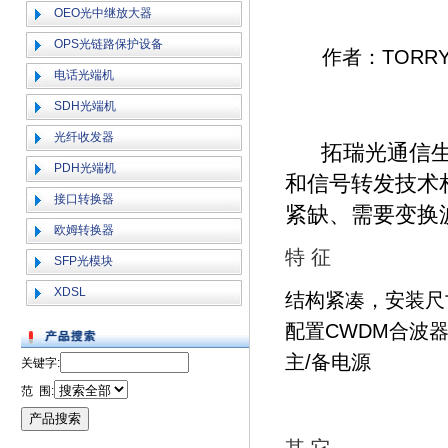
OEO光中继放大器
OPS光链路保护设备
作者：TOR
电话光端机
SDH光端机
光纤收发器
拓瑞光通信生产
PDH光端机
和信号转发技术
接口转换器
紧缺、需要变换
欧姆转换器
特 征
SFP光模块
XDSL
结构紧凑，安装尺
配置CWDM合波
主/备电源
关键字:
范 围: