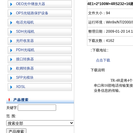
OEO光中继放大器
4E1+2*100M+4RS232+
OPS光链路保护设备
文件大小：94
电话光端机
运行环境：Win9x/NT/2000/X
SDH光端机
整理日期：2009-01-20 14:1
光纤收发器
下载次数：4162
PDH光端机
::下载地址::
接口转换器
点击下载
欧姆转换器
下载说明
SFP光模块
TR-4R
是将
4
个
串口和
16
部电话传输复接
XDSL
业务信息的传输。
关键字:
范 围: