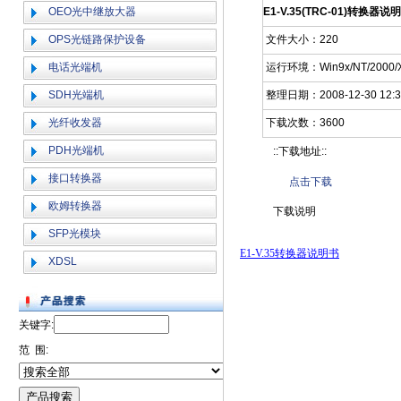
OEO光中继放大器
E1-V.35(TRC-01)转换器说
OPS光链路保护设备
文件大小：220
电话光端机
运行环境：Win9x/NT/2000/X
SDH光端机
整理日期：2008-12-30 12:3
光纤收发器
下载次数：3600
PDH光端机
::下载地址::
接口转换器
点击下载
欧姆转换器
下载说明
SFP光模块
E1-V.35转换器说明书
XDSL
关键字:
范 围: